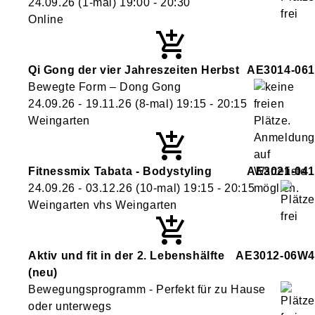
24.09.26
(1-mal)
19:00
- 20:30
Online
Qi Gong der vier Jahreszeiten Herbst
AE3014-061
Bewegte Form – Dong Gong
24.09.26 - 19.11.26
(8-mal)
19:15
- 20:15
Weingarten
Fitnessmix Tabata - Bodystyling
AE3021-041
24.09.26 - 03.12.26
(10-mal)
19:15
- 20:15
Weingarten vhs Weingarten
Aktiv und fit in der 2. Lebenshälfte
AE3012-06W4
neu
Bewegungsprogramm - Perfekt für zu Hause
oder unterwegs