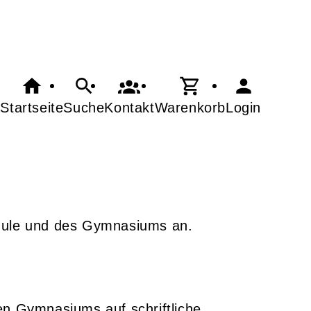
Startseite
Suche
Kontakt
Warenkorb
Login
chule und des Gymnasiums an.
en Gymnasiums auf schriftliche